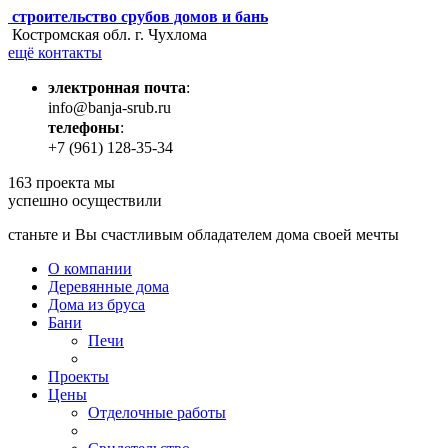
строительство срубов домов и бань
Костромская обл. г. Чухлома
ещё контакты
электронная почта
:
info@banja-srub.ru
телефоны
:
+7 (961) 128-35-34
163
проекта мы
успешно осуществили
станьте и Вы счастливым обладателем дома своей мечты
О компании
Деревянные дома
Дома из бруса
Бани
Печи
Проекты
Цены
Отделочные работы